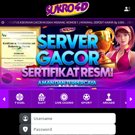
O4D SITUS KEKINIAN GACOR MUDAH MENANG NOMOR 1 | MINIMAL DEPOSIT HANYA Rp 5.000,- | BONUS N
TOGEL
SLOT
LIVE CASINO
SPORT
ARCADE
SABU