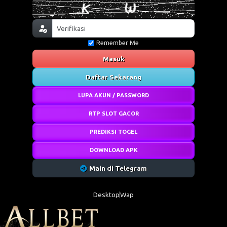
Remember Me
Masuk
Daftar Sekarang
LUPA AKUN / PASSWORD
RTP SLOT GACOR
PREDIKSI TOGEL
DOWNLOAD APK
Main di Telegram
Desktop
Wap