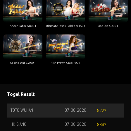
Andar Bahar AB001
Ultimate Texas Hold'em T501
Xoc Dia XD001
Casino War CW001
Fish Prawn Crab F001
Togel Result
TOTO WUHAN
07-08-2026
9227
HK SIANG
07-08-2026
8867